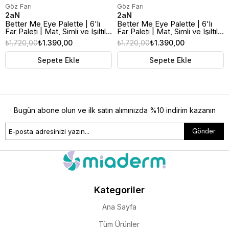
Göz Farı
Göz Farı
2aN
2aN
Better Me Eye Palette | 6'lı
Better Me Eye Palette | 6'lı
Far Paleti | Mat, Simli ve Işıltılı
Far Paleti | Mat, Simli ve Işıltılı
Renkler | 04 New Day
Renkler | 05 Dear Me
₺1.720,00
₺1.390,00
₺1.720,00
₺1.390,00
Sepete Ekle
Sepete Ekle
Bugün abone olun ve ilk satın alımınızda %10 indirim kazanın
Gönder
Kategoriler
Ana Sayfa
Tüm Ürünler