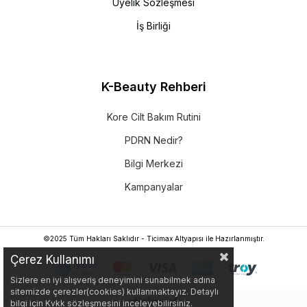
Üyelik Sözleşmesi
İş Birliği
K-Beauty Rehberi
Kore Cilt Bakım Rutini
PDRN Nedir?
Bilgi Merkezi
Kampanyalar
©2025 Tüm Hakları Saklıdır - Ticimax Altyapısı ile Hazırlanmıştır.
Çerez Kullanımı
Sizlere en iyi alışveriş deneyimini sunabilmek adına
sitemizde çerezler(cookies) kullanmaktayız. Detaylı
bilgi için Kvkk sözleşmesini inceleyebilirsiniz.