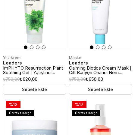
Yüz Kremi
Maske
Leaders
Leaders
ImPHYTO Resurrection Plant
Calming Biotics Cream Mask |
Soothing Gel | Yatıştırıcı
Cilt Bariyeri Onarıcı Nem
Nemlendirici Jel | 200ml
Maskesi | 80ml
₺750,00
₺620,00
₺750,00
₺650,00
Sepete Ekle
Sepete Ekle
%12
%17
Ücretsiz Kargo
Ücretsiz Kargo