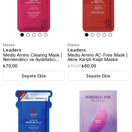
Maske
Maske
Leaders
Leaders
Mediu Amino Clearing Mask |
Mediu Amino AC-Free Mask |
Nemlendirici ve Aydınlatıcı
Akne Karşıtı Kağıt Maske
Kağıt Maske
₺70,00
₺70,00
₺60,00
Sepete Ekle
Sepete Ekle