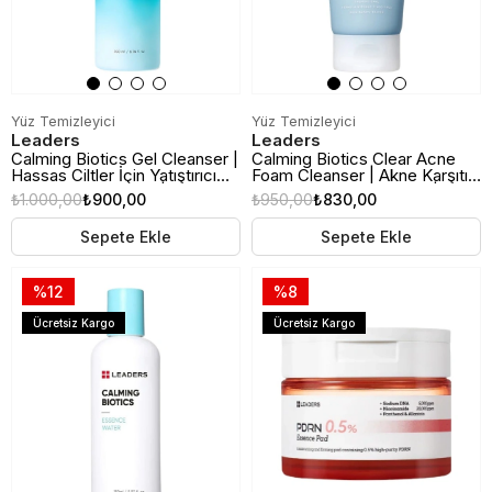
Yüz Temizleyici
Yüz Temizleyici
Leaders
Leaders
Calming Biotics Gel Cleanser |
Calming Biotics Clear Acne
Hassas Ciltler İçin Yatıştırıcı
Foam Cleanser | Akne Karşıtı
Yüz Temizleme Jeli | 200ml
Yüz Temizleme Köpüğü |
₺1.000,00
₺900,00
₺950,00
₺830,00
150ml
Sepete Ekle
Sepete Ekle
%12
%8
Ücretsiz Kargo
Ücretsiz Kargo