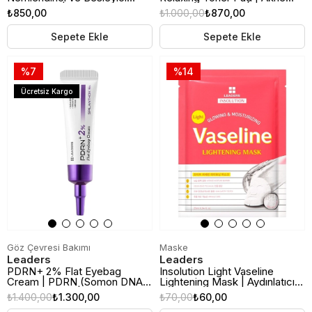
Tonikli Ped | 60 Adet
Karşıtı Tonikli Ped | 60 Adet
₺850,00
₺1.000,00
₺870,00
Sepete Ekle
Sepete Ekle
%7
%14
Ücretsiz Kargo
Göz Çevresi Bakımı
Maske
Leaders
Leaders
PDRN+ 2% Flat Eyebag
Insolution Light Vaseline
Cream | PDRN (Somon DNA)
Lightening Mask | Aydınlatıcı
Göz Altı Kremi | 20ml
Kağıt Maske
₺1.400,00
₺1.300,00
₺70,00
₺60,00