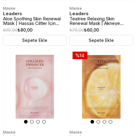
Maske
Maske
Leaders
Leaders
Aloe Soothing Skin Renewal
Teatree Relaxing Skin
Mask | Hassas Ciltler İçin
Renewal Mask | Akneye
Yatıştırıcı Kağıt Maske
Eğilimli Ciltler İçin Çay Ağacı
₺90,00
₺80,00
₺70,00
₺60,00
Özlü Rahatlatıcı Kağıt Maske
Sepete Ekle
Sepete Ekle
%14
Maske
Maske