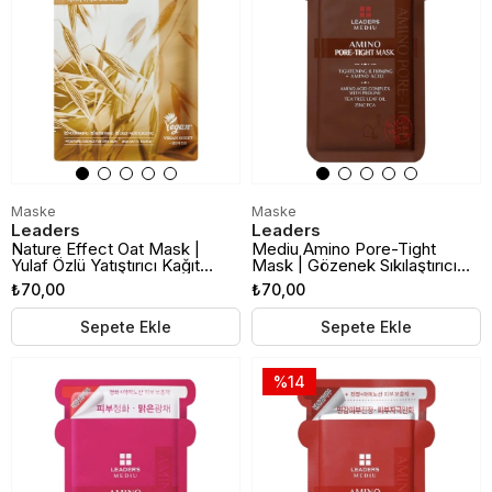
Maske
Maske
Leaders
Leaders
Nature Effect Oat Mask |
Mediu Amino Pore-Tight
Yulaf Özlü Yatıştırıcı Kağıt
Mask | Gözenek Sıkılaştırıcı
Maske
Kağıt Maske
₺70,00
₺70,00
Sepete Ekle
Sepete Ekle
%14