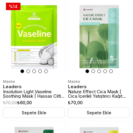
%14
Maske
Maske
Leaders
Leaders
Insolution Light Vaseline
Nature Effect Cica Mask |
Soothing Mask | Hassas Ciltler
Cica İçerikli Yatıştırıcı Kağıt
İçin Yatıştırıcı Kağıt Maske
Maske
₺70,00
₺60,00
₺70,00
Sepete Ekle
Sepete Ekle