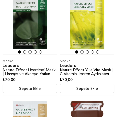
Maske
Maske
Leaders
Leaders
Nature Effect Heartleaf Mask
Nature Effect Yuja Vita Mask |
| Hassas ve Akneye Yatkın
C Vitamini İçeren Aydınlatıcı
Ciltler İçin Yatıştırıcı Kağıt
Kağıt Maske
₺70,00
₺70,00
Maske
Sepete Ekle
Sepete Ekle