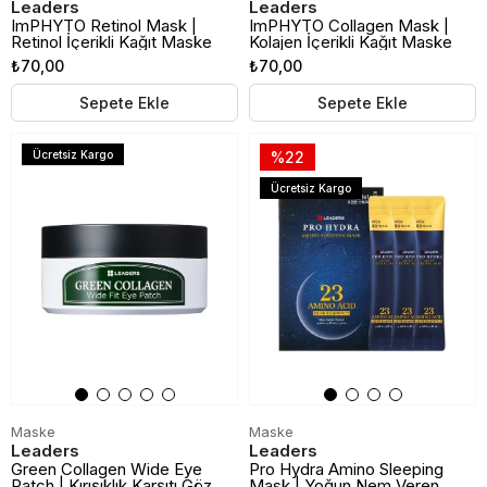
Leaders
Leaders
ImPHYTO Retinol Mask |
ImPHYTO Collagen Mask |
Retinol İçerikli Kağıt Maske
Kolajen İçerikli Kağıt Maske
₺70,00
₺70,00
Sepete Ekle
Sepete Ekle
Ücretsiz Kargo
%22
Ücretsiz Kargo
Maske
Maske
Leaders
Leaders
Green Collagen Wide Eye
Pro Hydra Amino Sleeping
Patch | Kırışıklık Karşıtı Göz
Mask | Yoğun Nem Veren