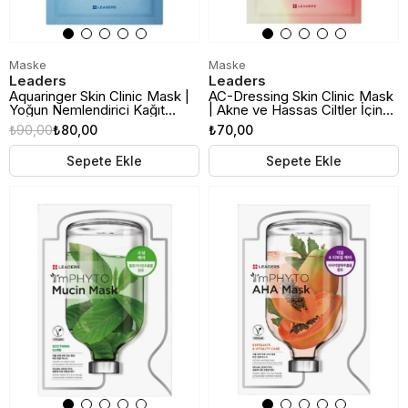
Maske
Maske
Leaders
Leaders
Aquaringer Skin Clinic Mask |
AC-Dressing Skin Clinic Mask
Yoğun Nemlendirici Kağıt
| Akne ve Hassas Ciltler İçin
Maske
Yatıştırıcı Kağıt Maske
₺90,00
₺80,00
₺70,00
Sepete Ekle
Sepete Ekle