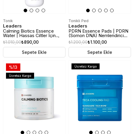
Tonik
Tonikli Ped
Leaders
Leaders
Calming Biotics Essence
PDRN Essence Pads | PDRN
Water | Hassas Ciltler İçin
(Somon DNA) Nemlendirici
Yatıştırıcı Tonik & Essence |
Tonikli Ped | 70 Adet
₺1.010,00
₺890,00
₺1.200,00
₺1.100,00
150ml
Sepete Ekle
Sepete Ekle
%13
Ücretsiz Kargo
Ücretsiz Kargo