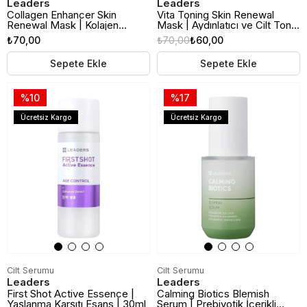
Leaders
Leaders
Collagen Enhancer Skin
Vita Toning Skin Renewal
Renewal Mask | Kolajen
Mask | Aydınlatıcı ve Cilt Tonu
Güçlendirici Cilt Yenileyici
Eşitleyici Kağıt Maske
₺70,00
₺70,00
₺60,00
Kağıt Maske
Sepete Ekle
Sepete Ekle
%10
%17
Ücretsiz Kargo
Ücretsiz Kargo
Cilt Serumu
Cilt Serumu
Leaders
Leaders
First Shot Active Essence |
Calming Biotics Blemish
Yaşlanma Karşıtı Esans | 30ml
Serum | Prebiyotik İçerikli