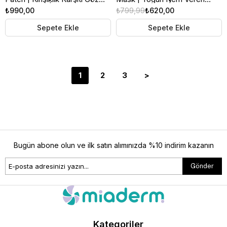
Altı Maskesi | 60 Adet
Gece Maskesi | 30 Adet
₺990,00
₺799,99
₺620,00
Sepete Ekle
Sepete Ekle
1
2
3
>
Bugün abone olun ve ilk satın alımınızda %10 indirim kazanın
Gönder
Kategoriler