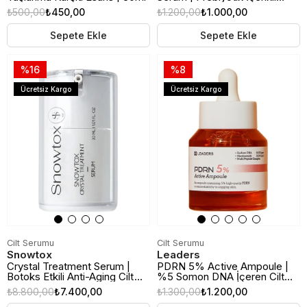
Akne ve Leke Karşıtı
₺500,00
₺450,00
₺1.200,00
₺1.000,00
Aydınlatıcı Serum | 30ml
Sepete Ekle
Sepete Ekle
%16
%8
Ücretsiz Kargo
Ücretsiz Kargo
Cilt Serumu
Cilt Serumu
Snowtox
Leaders
Crystal Treatment Serum |
PDRN 5% Active Ampoule |
Botoks Etkili Anti-Aging Cilt
%5 Somon DNA İçeren Cilt
Serumu
Yenileyici Serum | 30ml
₺8.800,00
₺7.400,00
₺1.300,00
₺1.200,00