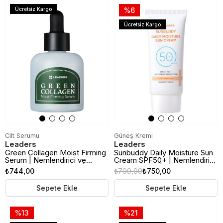
Ücretsiz Kargo
%6
Ücretsiz Kargo
Cilt Serumu
Güneş Kremi
Leaders
Leaders
Green Collagen Moist Firming
Sunbuddy Daily Moisture Sun
Serum | Nemlendirici ve
Cream SPF50+ | Nemlendirici
Sıkılaştırıcı Cilt Serumu | 30ml
Güneş Kremi | 50ml
₺744,00
₺799,99
₺750,00
Sepete Ekle
Sepete Ekle
%13
%21