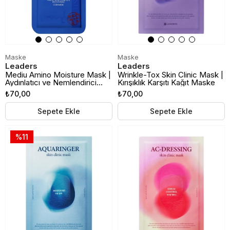
Maske
Maske
Leaders
Leaders
Mediu Amino Moisture Mask |
Wrinkle-Tox Skin Clinic Mask |
Aydınlatıcı ve Nemlendirici
Kırışıklık Karşıtı Kağıt Maske
Kağıt Maske
₺70,00
₺70,00
Sepete Ekle
Sepete Ekle
%11