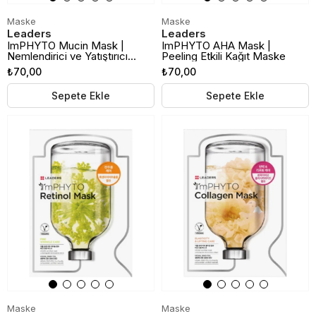
Maske
Maske
Leaders
Leaders
ImPHYTO Mucin Mask |
ImPHYTO AHA Mask |
Nemlendirici ve Yatıştırıcı
Peeling Etkili Kağıt Maske
Kağıt Maske
₺70,00
₺70,00
Sepete Ekle
Sepete Ekle
Maske
Maske