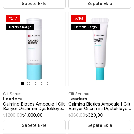
Sepete Ekle
Sepete Ekle
%17
%16
Ücretsiz Kargo
Ücretsiz Kargo
Cilt Serumu
Cilt Serumu
Leaders
Leaders
Calming Biotics Ampoule | Cilt
Calming Biotics Ampoule | Cilt
Bariyer Onarımını Destekleyen
Bariyer Onarımını Destekleyen
Yüz Bakım Ampulü | 30ml
Yüz Bakım Ampulü | 10ml
₺1.200,00
₺1.000,00
₺380,00
₺320,00
Seyehat Boy
Sepete Ekle
Sepete Ekle