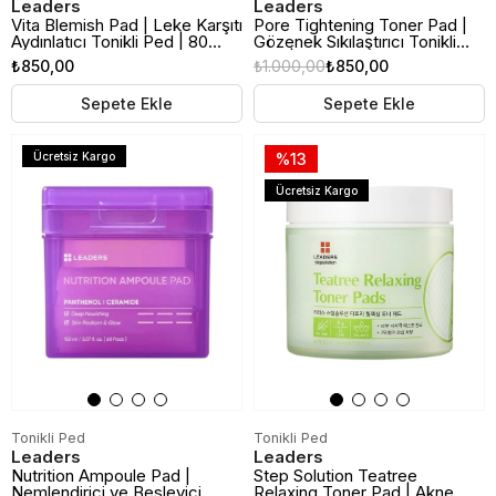
Leaders
Leaders
Vita Blemish Pad | Leke Karşıtı
Pore Tightening Toner Pad |
Aydınlatıcı Tonikli Ped | 80
Gözenek Sıkılaştırıcı Tonikli
Adet
Ped | 50 Adet
₺850,00
₺1.000,00
₺850,00
Sepete Ekle
Sepete Ekle
Ücretsiz Kargo
%13
Ücretsiz Kargo
Tonikli Ped
Tonikli Ped
Leaders
Leaders
Nutrition Ampoule Pad |
Step Solution Teatree
Nemlendirici ve Besleyici
Relaxing Toner Pad | Akne