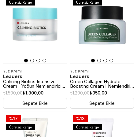
Ücretsiz Kargo
Ücretsiz Kargo
Yüz Kremi
Yüz Kremi
Leaders
Leaders
Calming Biotics Intensive
Green Collagen Hydrate
Cream | Yoğun Nemlendirici
Boosting Cream | Nemlendirici
ve Cilt Bariyeri Onarıcı Yüz
ve Cilt Bariyeri Destekleyici
₺1.500,00
₺1.300,00
₺1.200,00
₺950,00
Kremi | 50ml
Yüz Kremi | 50ml
Sepete Ekle
Sepete Ekle
%17
%13
Ücretsiz Kargo
Ücretsiz Kargo