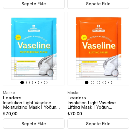
Sepete Ekle
Sepete Ekle
Maske
Maske
Leaders
Leaders
Insolution Light Vaseline
Insolution Light Vaseline
Moisturizing Mask | Yoğun
Lifting Mask | Yoğun
Nemlendirici Kağıt Maske
Nemlendirici ve Sıkılaştırıcı
₺70,00
₺70,00
Kağıt Maske
Sepete Ekle
Sepete Ekle