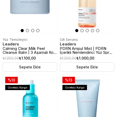
Yüz Temizleyici
Cilt Serumu
Leaders
Leaders
Calming Clear Milk Peel
PDRN Ampul Mist | PDRN
Cleanse Balm | 3 Aşamalı Kore
İçerikli Nemlendirici Yüz Spreyi
Yüz Temizleme Balmı | 180ml
| 100ml
₺1.250,00
₺1.100,00
₺1.200,00
₺1.000,00
Sepete Ekle
Sepete Ekle
%10
%13
Ücretsiz Kargo
Ücretsiz Kargo