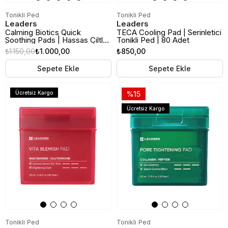
Tonikli Ped
Tonikli Ped
Leaders
Leaders
Calming Biotics Quick
TECA Cooling Pad | Serinletici
Soothing Pads | Hassas Ciltler
Tonikli Ped | 80 Adet
İçin Yatıştırıcı Tonikli Ped | 80
₺1.150,00
₺1.000,00
₺850,00
Adet
Sepete Ekle
Sepete Ekle
Ücretsiz Kargo
%15
Ücretsiz Kargo
Tonikli Ped
Tonikli Ped