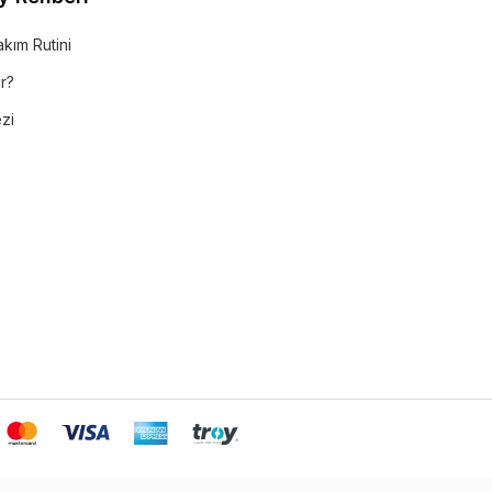
akım Rutini
r?
ezi