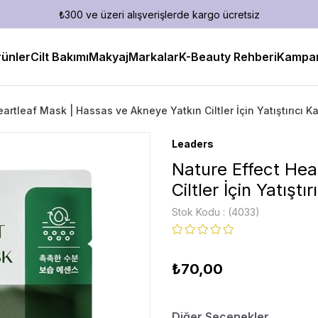
₺300 ve üzeri alışverişlerde kargo ücretsiz
ünler
Cilt Bakımı
Makyaj
Markalar
K-Beauty Rehberi
Kampan
artleaf Mask | Hassas ve Akneye Yatkın Ciltler İçin Yatıştırıcı 
Leaders
Nature Effect Hea
Ciltler İçin Yatışt
Stok Kodu
(4033)
₺70,00
Diğer Seçenekler