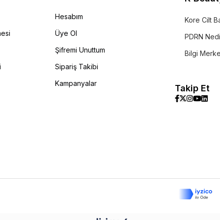
Hesabım
Kore Cilt B
mesi
Üye Ol
PDRN Nedi
Şifremi Unuttum
Bilgi Merk
i
Sipariş Takibi
Kampanyalar
Takip Et