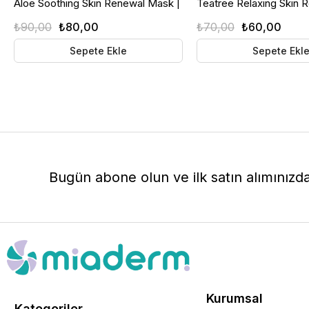
Aloe Soothing Skin Renewal Mask |
Teatree Relaxing Skin 
Hassas Ciltler İçin Yatıştırıcı Kağıt
Mask | Akneye Eğilimli Ci
₺90,00
₺80,00
₺70,00
₺60,00
Maske
Çay Ağacı Özlü Rahatlatı
Maske
Sepete Ekle
Sepete Ekl
Bugün abone olun ve ilk satın alımınızd
Kurumsal
Kategoriler