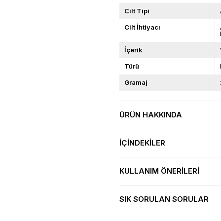
Cilt Tipi
Cilt İhtiyacı
İçerik
Türü
Gramaj
ÜRÜN HAKKINDA
İÇINDEKILER
KULLANIM ÖNERILERI
SIK SORULAN SORULAR