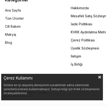
Hakkımızda
Ana Sayfa
Mesafeli Satış Sözleş
Tüm Ürünler
İade Politikası
Cilt Bakımı
KVKK Aydınlatma Metn
Makyaj
Çerez Politikası
Blog
Üyelik Sözleşmesi
İletişim
İş Birliği
Çerez Kullanımı
Sizlere en iyi alışveriş deneyimini sunabilmek adına sitemizde
çerezler(cookies) kullanmaktayız. Detaylı bilgi için Kvkk sözleşmesini
©2025 Tüm Hakları Saklıdır - Ticimax
inceleyebilirsiniz.
Altyapısı ile Hazırlanmıştır.