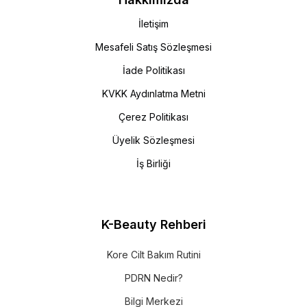
İletişim
Göz kremi sürerken bastırmak yerine hafif
Mesafeli Satış Sözleşmesi
dokunuşlar tercih edilmelidir.
İade Politikası
KVKK Aydınlatma Metni
Çerez Politikası
Genellikle 20’li yaşlardan itibaren
Üyelik Sözleşmesi
başlanabilir
İş Birliği
Sabah ve akşam düzenli kullanılmalıdır
Düzenli kullanımda etkisi 2-4 hafta içinde
görülür
K-Beauty Rehberi
Kore Cilt Bakım Rutini
PDRN Nedir?
Bilgi Merkezi