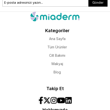
Gönder
Göz Kremi Nasıl Kullanılır?
Etkili sonuçlar alabilmek için göz kreminin doğru bir şekilde
uygulanması önemlidir.
Kategoriler
Ana Sayfa
Tüm Ürünler
Adım Adım Göz Kremi Kullanımı
Cilt Bakımı
Cilt temizlenir
Makyaj
Tonik ve serum sonrası uygulanır
Blog
Pirinç tanesi kadar ürün alınır
Takip Et
Göz çevresine nazikçe tampon hareketlerle
uygulanır
Hakkımızda