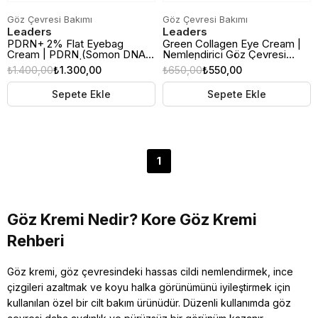
Göz Çevresi Bakımı
Göz Çevresi Bakımı
Leaders
Leaders
PDRN+ 2% Flat Eyebag
Green Collagen Eye Cream |
Cream | PDRN (Somon DNA)
Nemlendirici Göz Çevresi
Göz Altı Kremi | 20ml
Kremi | 30ml
₺1.400,00
₺1.300,00
₺650,00
₺550,00
Sepete Ekle
Sepete Ekle
1
Göz Kremi Nedir? Kore Göz Kremi
Rehberi
Göz kremi, göz çevresindeki hassas cildi nemlendirmek, ince
çizgileri azaltmak ve koyu halka görünümünü iyileştirmek için
kullanılan özel bir cilt bakım ürünüdür. Düzenli kullanımda göz