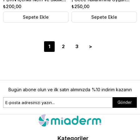
Etkili Kağıt Maske
PDRN Yüz Maskesi
₺200,00
₺250,00
Sepete Ekle
Sepete Ekle
1
2
3
>
Bugün abone olun ve ilk satın alımınızda %10 indirim kazanın
Gönder
Kategoriler