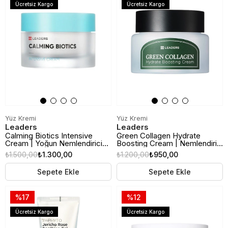
Ücretsiz Kargo
Ücretsiz Kargo
Yüz Kremi
Yüz Kremi
Leaders
Leaders
Calming Biotics Intensive
Green Collagen Hydrate
Cream | Yoğun Nemlendirici
Boosting Cream | Nemlendirici
ve Cilt Bariyeri Onarıcı Yüz
ve Cilt Bariyeri Destekleyici
₺1.500,00
₺1.300,00
₺1.200,00
₺950,00
Kremi | 50ml
Yüz Kremi | 50ml
Sepete Ekle
Sepete Ekle
%17
%12
Ücretsiz Kargo
Ücretsiz Kargo