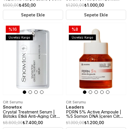
Akne ve Leke Karşıtı
₺500,00
₺450,00
₺1.200,00
₺1.000,00
Aydınlatıcı Serum | 30ml
Sepete Ekle
Sepete Ekle
%16
%8
Ücretsiz Kargo
Ücretsiz Kargo
Cilt Serumu
Cilt Serumu
Snowtox
Leaders
Crystal Treatment Serum |
PDRN 5% Active Ampoule |
Botoks Etkili Anti-Aging Cilt
%5 Somon DNA İçeren Cilt
Serumu
Yenileyici Serum | 30ml
₺8.800,00
₺7.400,00
₺1.300,00
₺1.200,00