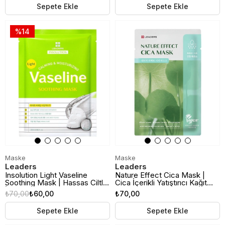
Sepete Ekle
Sepete Ekle
%14
Maske
Maske
Leaders
Leaders
Insolution Light Vaseline
Nature Effect Cica Mask |
Soothing Mask | Hassas Ciltler
Cica İçerikli Yatıştırıcı Kağıt
İçin Yatıştırıcı Kağıt Maske
Maske
₺70,00
₺60,00
₺70,00
Sepete Ekle
Sepete Ekle