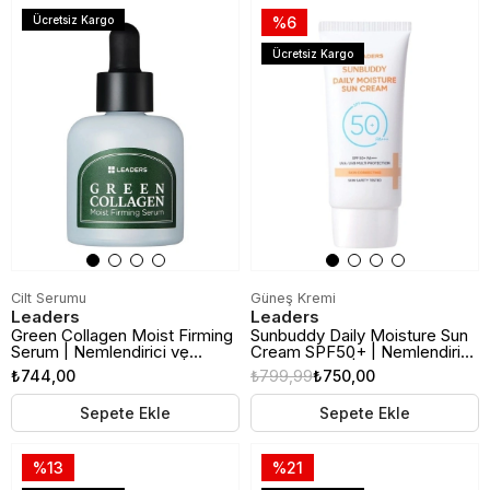
Ücretsiz Kargo
%6
Ücretsiz Kargo
Cilt Serumu
Güneş Kremi
Leaders
Leaders
Green Collagen Moist Firming
Sunbuddy Daily Moisture Sun
Serum | Nemlendirici ve
Cream SPF50+ | Nemlendirici
Sıkılaştırıcı Cilt Serumu | 30ml
Güneş Kremi | 50ml
₺744,00
₺799,99
₺750,00
Sepete Ekle
Sepete Ekle
%13
%21