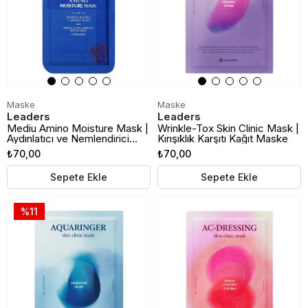
Maske
Maske
Leaders
Leaders
Mediu Amino Moisture Mask |
Wrinkle-Tox Skin Clinic Mask |
Aydınlatıcı ve Nemlendirici
Kırışıklık Karşıtı Kağıt Maske
Kağıt Maske
₺70,00
₺70,00
Sepete Ekle
Sepete Ekle
%11