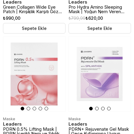
Leaders
Leaders
Green Collagen Wide Eye
Pro Hydra Amino Sleeping
Patch | Kırışıklık Karşıtı Göz
Mask | Yoğun Nem Veren
Altı Maskesi | 60 Adet
Gece Maskesi | 30 Adet
₺990,00
₺799,99
₺620,00
Sepete Ekle
Sepete Ekle
Maske
Maske
Leaders
Leaders
PDRN 0.5% Lifting Mask |
PDRN+ Rejuvenate Gel Mask
PDRN İçerikli Nem ve Sıkılık
| Gece Kullanımına Uygun