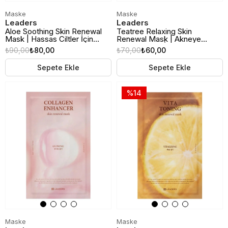
Maske
Maske
Leaders
Leaders
Aloe Soothing Skin Renewal
Teatree Relaxing Skin
Mask | Hassas Ciltler İçin
Renewal Mask | Akneye
Yatıştırıcı Kağıt Maske
Eğilimli Ciltler İçin Çay Ağacı
₺90,00
₺80,00
₺70,00
₺60,00
Özlü Rahatlatıcı Kağıt Maske
Sepete Ekle
Sepete Ekle
%14
Maske
Maske