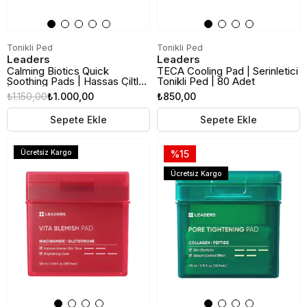
Tonikli Ped
Tonikli Ped
Leaders
Leaders
Calming Biotics Quick
TECA Cooling Pad | Serinletici
Soothing Pads | Hassas Ciltler
Tonikli Ped | 80 Adet
İçin Yatıştırıcı Tonikli Ped | 80
₺1.150,00
₺1.000,00
₺850,00
Adet
Sepete Ekle
Sepete Ekle
Ücretsiz Kargo
%15
Ücretsiz Kargo