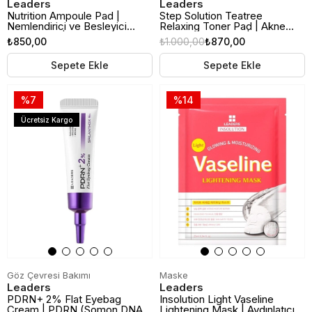
Leaders
Leaders
Nutrition Ampoule Pad |
Step Solution Teatree
Nemlendirici ve Besleyici
Relaxing Toner Pad | Akne
Tonikli Ped | 60 Adet
Karşıtı Tonikli Ped | 60 Adet
₺850,00
₺1.000,00
₺870,00
Sepete Ekle
Sepete Ekle
%7
%14
Ücretsiz Kargo
Göz Çevresi Bakımı
Maske
Leaders
Leaders
PDRN+ 2% Flat Eyebag
Insolution Light Vaseline
Cream | PDRN (Somon DNA)
Lightening Mask | Aydınlatıcı