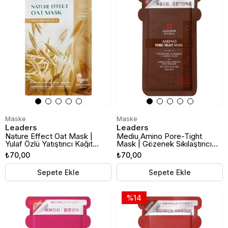
Maske
Maske
Leaders
Leaders
Nature Effect Oat Mask |
Mediu Amino Pore-Tight
Yulaf Özlü Yatıştırıcı Kağıt
Mask | Gözenek Sıkılaştırıcı
Maske
Kağıt Maske
₺70,00
₺70,00
Sepete Ekle
Sepete Ekle
%14