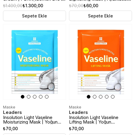
Göz Altı Kremi | 20ml
Kağıt Maske
₺1.400,00
₺1.300,00
₺70,00
₺60,00
Sepete Ekle
Sepete Ekle
Maske
Maske
Leaders
Leaders
Insolution Light Vaseline
Insolution Light Vaseline
Moisturizing Mask | Yoğun
Lifting Mask | Yoğun
Nemlendirici Kağıt Maske
Nemlendirici ve Sıkılaştırıcı
₺70,00
₺70,00
Kağıt Maske