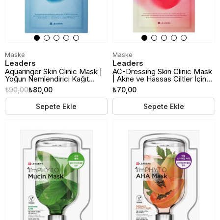
Maske
Maske
Leaders
Leaders
Aquaringer Skin Clinic Mask |
AC-Dressing Skin Clinic Mask
Yoğun Nemlendirici Kağıt
| Akne ve Hassas Ciltler İçin
Maske
Yatıştırıcı Kağıt Maske
₺90,00
₺80,00
₺70,00
Sepete Ekle
Sepete Ekle