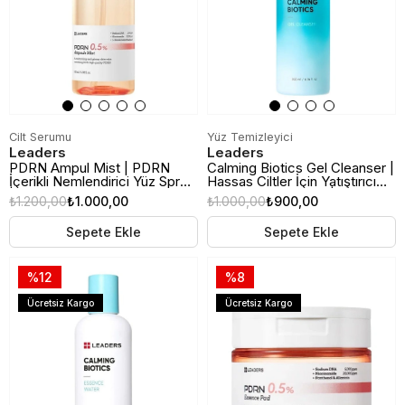
Cilt Serumu
Yüz Temizleyici
Leaders
Leaders
PDRN Ampul Mist | PDRN
Calming Biotics Gel Cleanser |
İçerikli Nemlendirici Yüz Spreyi
Hassas Ciltler İçin Yatıştırıcı
| 100ml
Yüz Temizleme Jeli | 200ml
₺1.200,00
₺1.000,00
₺1.000,00
₺900,00
Sepete Ekle
Sepete Ekle
%12
%8
Ücretsiz Kargo
Ücretsiz Kargo