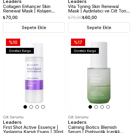
Leaders
Leaders
Collagen Enhancer Skin
Vita Toning Skin Renewal
Renewal Mask | Kolajen
Mask | Aydınlatıcı ve Cilt Tonu
Güçlendirici Cilt Yenileyici
Eşitleyici Kağıt Maske
₺70,00
₺70,00
₺60,00
Kağıt Maske
Sepete Ekle
Sepete Ekle
%10
%17
Ücretsiz Kargo
Ücretsiz Kargo
Cilt Serumu
Cilt Serumu
Leaders
Leaders
First Shot Active Essence |
Calming Biotics Blemish
Yaşlanma Karşıtı Esans | 30ml
Serum | Prebiyotik İçerikli