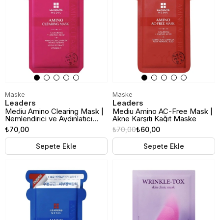
Maske
Maske
Leaders
Leaders
Mediu Amino Clearing Mask |
Mediu Amino AC-Free Mask |
Nemlendirici ve Aydınlatıcı
Akne Karşıtı Kağıt Maske
Kağıt Maske
₺70,00
₺70,00
₺60,00
Sepete Ekle
Sepete Ekle