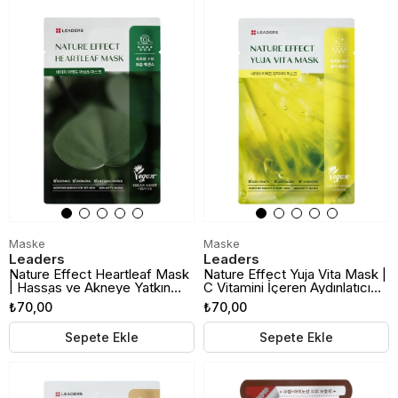
Maske
Maske
Leaders
Leaders
Nature Effect Heartleaf Mask
Nature Effect Yuja Vita Mask |
| Hassas ve Akneye Yatkın
C Vitamini İçeren Aydınlatıcı
Ciltler İçin Yatıştırıcı Kağıt
Kağıt Maske
₺70,00
₺70,00
Maske
Sepete Ekle
Sepete Ekle