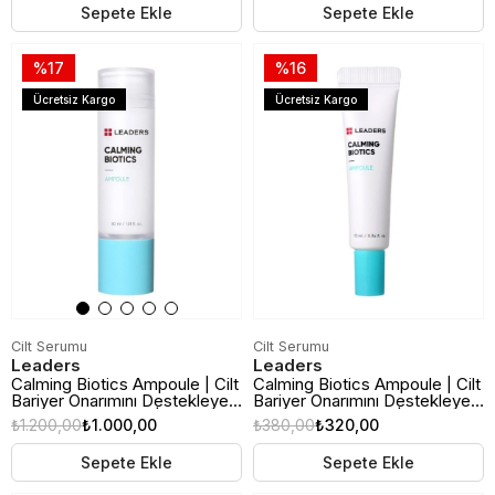
Sepete Ekle
Sepete Ekle
%17
%16
Ücretsiz Kargo
Ücretsiz Kargo
Cilt Serumu
Cilt Serumu
Leaders
Leaders
Calming Biotics Ampoule | Cilt
Calming Biotics Ampoule | Cilt
Bariyer Onarımını Destekleyen
Bariyer Onarımını Destekleyen
Yüz Bakım Ampulü | 30ml
Yüz Bakım Ampulü | 10ml
₺1.200,00
₺1.000,00
₺380,00
₺320,00
Seyehat Boy
Sepete Ekle
Sepete Ekle