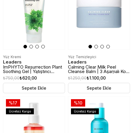
Yüz Kremi
Yüz Temizleyici
Leaders
Leaders
ImPHYTO Resurrection Plant
Calming Clear Milk Peel
Soothing Gel | Yatıştırıcı
Cleanse Balm | 3 Aşamalı Kore
Nemlendirici Jel | 200ml
Yüz Temizleme Balmı | 180ml
₺750,00
₺620,00
₺1.250,00
₺1.100,00
Sepete Ekle
Sepete Ekle
%17
%10
Ücretsiz Kargo
Ücretsiz Kargo