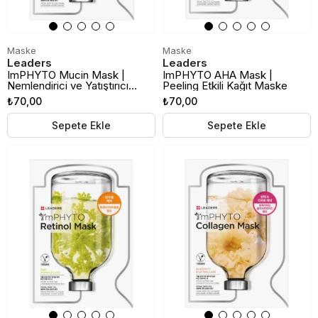
Maske
Maske
Leaders
Leaders
ImPHYTO Mucin Mask |
ImPHYTO AHA Mask |
Nemlendirici ve Yatıştırıcı
Peeling Etkili Kağıt Maske
Kağıt Maske
₺70,00
₺70,00
Sepete Ekle
Sepete Ekle