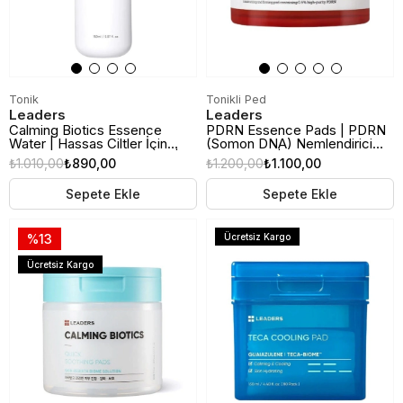
Tonik
Tonikli Ped
Leaders
Leaders
Calming Biotics Essence
PDRN Essence Pads | PDRN
Water | Hassas Ciltler İçin
(Somon DNA) Nemlendirici
Yatıştırıcı Tonik & Essence |
Tonikli Ped | 70 Adet
₺1.010,00
₺890,00
₺1.200,00
₺1.100,00
150ml
Sepete Ekle
Sepete Ekle
%13
Ücretsiz Kargo
Ücretsiz Kargo