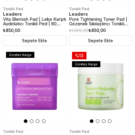
Tonikli Ped
Tonikli Ped
Leaders
Leaders
Vita Blemish Pad | Leke Karşıtı
Pore Tightening Toner Pad |
Aydınlatıcı Tonikli Ped | 80
Gözenek Sıkılaştırıcı Tonikli
Adet
Ped | 50 Adet
₺850,00
₺1.000,00
₺850,00
Sepete Ekle
Sepete Ekle
Ücretsiz Kargo
%13
Ücretsiz Kargo
Tonikli Ped
Tonikli Ped