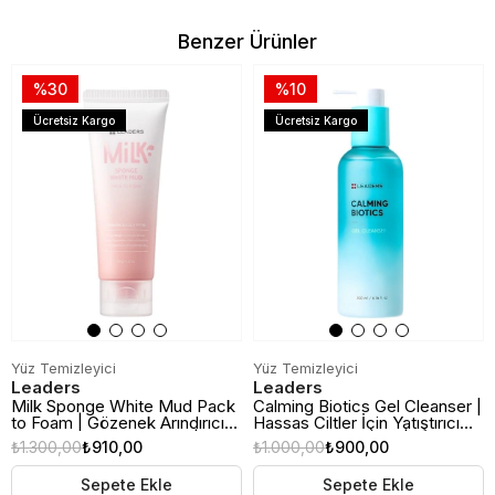
Benzer Ürünler
%30
%10
Ücretsiz Kargo
Ücretsiz Kargo
Yüz Temizleyici
Yüz Temizleyici
Leaders
Leaders
Milk Sponge White Mud Pack
Calming Biotics Gel Cleanser |
to Foam | Gözenek Arındırıcı
Hassas Ciltler İçin Yatıştırıcı
Yüz Temizleme Köpüğü |
Yüz Temizleme Jeli | 200ml
₺1.300,00
₺910,00
₺1.000,00
₺900,00
120gr
Sepete Ekle
Sepete Ekle