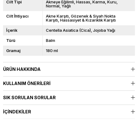
Cilt Tipi
Akneye Eğilimli
Hassas
Karma
Kuru
Normal
Yağlı
Cilt İhtiyacı
Akne Karşıtı
Gözenek & Siyah Nokta
Karşıtı
Hassasiyet & Kızarıklık Karşıtı
İçerik
Centella Asiatica (Cica)
Jojoba Yağı
Türü
Balm
Gramaj
180 ml
ÜRÜN HAKKINDA
KULLANIM ÖNERILERI
SIK SORULAN SORULAR
İÇINDEKILER