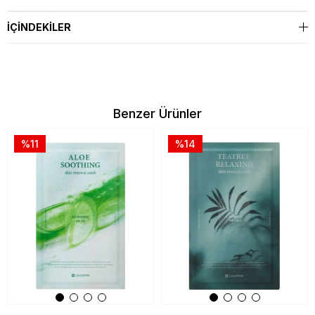
İÇINDEKILER
Benzer Ürünler
%11
%14