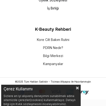
Üyelik Sözleşmesi
İş Birliği
K-Beauty Rehberi
Kore Cilt Bakım Rutini
PDRN Nedir?
Bilgi Merkezi
Kampanyalar
©2025 Tüm Hakları Saklıdır - Ticimax Altyapısı ile Hazırlanmıştır.
Çerez Kullanımı
Sizlere en iyi alışveriş deneyimini sunabilmek adına
sitemizde çerezler(cookies) kullanmaktayız. Detaylı
bilgi için Kvkk sözleşmesini inceleyebilirsiniz.