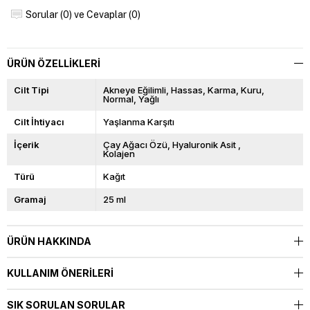
Sorular (0) ve Cevaplar (0)
ÜRÜN ÖZELLIKLERI
Cilt Tipi
Akneye Eğilimli
Hassas
Karma
Kuru
Normal
Yağlı
Cilt İhtiyacı
Yaşlanma Karşıtı
İçerik
Çay Ağacı Özü
Hyaluronik Asit
Kolajen
Türü
Kağıt
Gramaj
25 ml
ÜRÜN HAKKINDA
KULLANIM ÖNERILERI
SIK SORULAN SORULAR