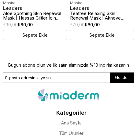
Maske
Maske
Leaders
Leaders
Aloe Soothing Skin Renewal
Teatree Relaxing Skin
Mask | Hassas Ciltler İçin
Renewal Mask | Akneye
Yatıştırıcı Kağıt Maske
Eğilimli Ciltler İçin Çay Ağacı
₺90,00
₺80,00
₺70,00
₺60,00
Özlü Rahatlatıcı Kağıt Maske
Sepete Ekle
Sepete Ekle
Bugün abone olun ve ilk satın alımınızda %10 indirim kazanın
Gönder
Kategoriler
Ana Sayfa
Tüm Ürünler