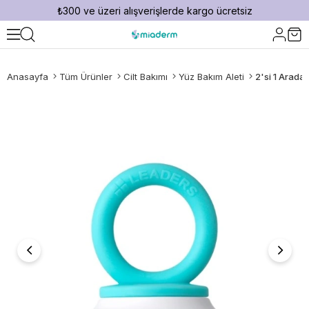
₺300 ve üzeri alışverişlerde kargo ücretsiz
Anasayfa
Tüm Ürünler
Cilt Bakımı
Yüz Bakım Aleti
2'si 1 Arada