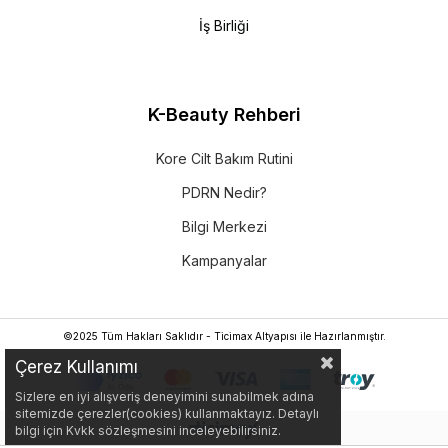
İş Birliği
K-Beauty Rehberi
Kore Cilt Bakım Rutini
PDRN Nedir?
Bilgi Merkezi
Kampanyalar
©2025 Tüm Hakları Saklıdır - Ticimax Altyapısı ile Hazırlanmıştır.
Çerez Kullanımı
Sizlere en iyi alışveriş deneyimini sunabilmek adına
sitemizde çerezler(cookies) kullanmaktayız. Detaylı
bilgi için Kvkk sözleşmesini inceleyebilirsiniz.