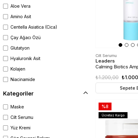
Aloe Vera
Amino Asit
Centella Asiatica (Cica)
Çay Ağacı Özü
Glutatyon
Cilt Serumu
Hyaluronik Asit
Leaders
Calming Biotics Ampo
Kolajen
Bariyer Onarımını D
₺1.200,00
₺1.00
Bakım Ampulü | 30m
Niacinamide
Sepete 
Panthenol (Provitamin B5)
Kategoriler
PDRN
%8
Maske
Peptit
Ücretsiz Kargo
Cilt Serumu
Probiyotik | Postbiyotik
Yüz Kremi
Propolis