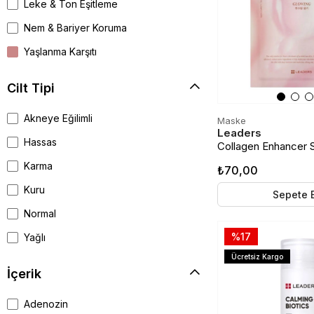
Leke & Ton Eşitleme
Nem & Bariyer Koruma
Yaşlanma Karşıtı
Cilt Tipi
Akneye Eğilimli
Maske
Leaders
Hassas
Collagen Enhancer 
Mask | Kolajen Güçlen
Karma
₺70,00
Yenileyici Kağıt Ma
Kuru
Sepete 
Normal
%17
Yağlı
Ücretsiz Kargo
İçerik
Adenozin