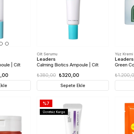
Cilt Serumu
Yüz Kremi
Leaders
Leaders
ule | Cilt
Calming Biotics Ampoule | Cilt
Green Co
estekleyen Yüz
Bariyer Onarımını Destekleyen Yüz
Cream | N
0,00
₺380,00
₺320,00
₺1.200,
l
Bakım Ampulü | 10ml Seyehat Boy
Bariyeri 
50ml
Ekle
Sepete Ekle
%7
Ücretsiz Kargo