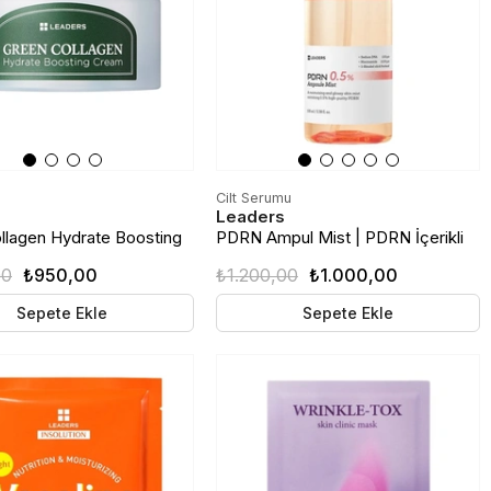
Cilt Serumu
Leaders
llagen Hydrate Boosting
PDRN Ampul Mist | PDRN İçerikli
emlendirici ve Cilt
Nemlendirici Yüz Spreyi | 100ml
00
₺950,00
₺1.200,00
₺1.000,00
Destekleyici Yüz Kremi |
Sepete Ekle
Sepete Ekle