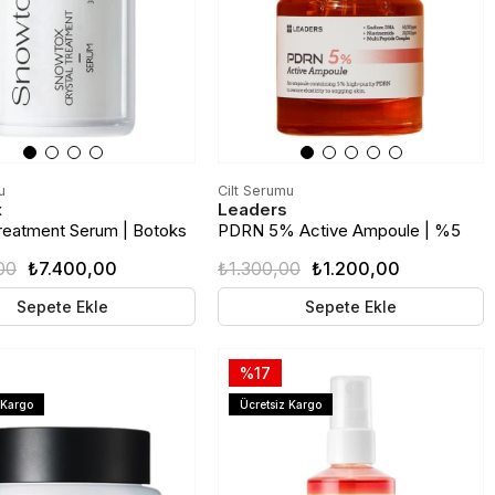
u
Cilt Serumu
x
Leaders
Treatment Serum | Botoks
PDRN 5% Active Ampoule | %5
ti-Aging Cilt Serumu
Somon DNA İçeren Cilt Yenileyici
00
₺7.400,00
₺1.300,00
₺1.200,00
Serum | 30ml
Sepete Ekle
Sepete Ekle
%17
 Kargo
Ücretsiz Kargo