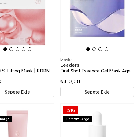
Maske
Leaders
% Lifting Mask | PDRN
First Shot Essence Gel Mask Age
em ve Sıkılık Etkili Kağıt
Control | Yaşlanma Karşıtı Jel
0
₺310,00
Maske
Sepete Ekle
Sepete Ekle
%16
 Kargo
Ücretsiz Kargo