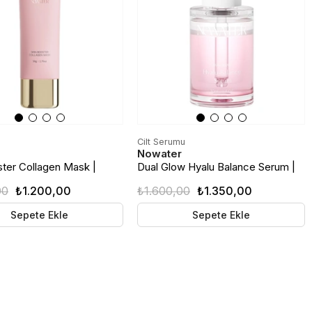
Cilt Serumu
Nowater
ster Collagen Mask |
Dual Glow Hyalu Balance Serum |
len Kolajen Maske
Çift Fazlı Nem ve Denge Serumu |
00
₺1.200,00
₺1.600,00
₺1.350,00
30ml
Sepete Ekle
Sepete Ekle