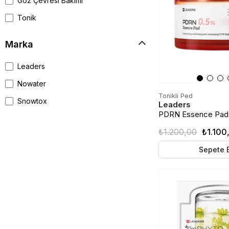
Göz Çevresi Bakımı
Retinol | Retinal
Tonik
Marka
Leaders
Nowater
Tonikli Ped
Snowtox
Leaders
PDRN Essence Pad
(Somon DNA) Nemlend
₺1.200,00
₺1.100
Ped | 70 Adet
Sepete 