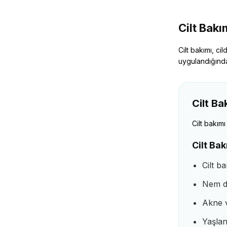
Cilt Bakı
Cilt bakımı, ci
uygulandığında 
Cilt B
Cilt bakımı
Cilt Ba
Cilt ba
Nem d
Akne v
Yaşlanm