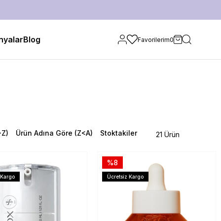
yalar
Blog
Favorilerim
0
>Z)
Ürün Adına Göre (Z<A)
Stoktakiler
21 Ürün
%8
 Kargo
Ücretsiz Kargo