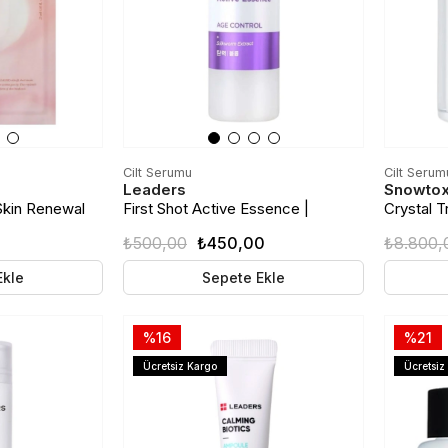
Cilt Serumu
Cilt Serum
Leaders
Snowto
Skin Renewal
First Shot Active Essence |
Crystal 
dirici Cilt
Yaşlanma Karşıtı Esans | 30ml
Etkili An
₺500,00
₺450,00
₺8.800,
ske
Ekle
Sepete Ekle
%16
%21
Ücretsiz Kargo
Ücretsiz