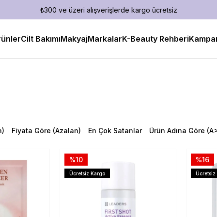
₺300 ve üzeri alışverişlerde kargo ücretsiz
ünler
Cilt Bakımı
Makyaj
Markalar
K-Beauty Rehberi
Kampan
n)
Fiyata Göre (Azalan)
En Çok Satanlar
Ürün Adına Göre (A
%10
%16
Ücretsiz Kargo
Ücretsiz