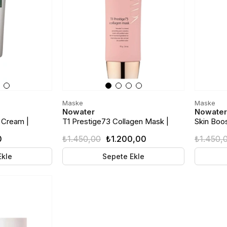
Maske
Maske
Nowater
Nowater
 Cream |
T1 Prestige73 Collagen Mask |
Skin Boo
vresi Kremi |
Yoğun Kolajen Bakım Maskesi
Soyulabi
0
₺1.450,00
₺1.200,00
₺1.450,
Ekle
Sepete Ekle