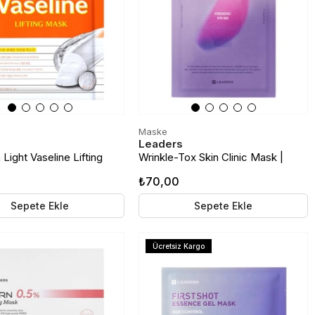
Maske
Leaders
 Light Vaseline Lifting
Wrinkle-Tox Skin Clinic Mask |
oğun Nemlendirici ve
Kırışıklık Karşıtı Kağıt Maske
₺70,00
ıcı Kağıt Maske
Sepete Ekle
Sepete Ekle
Ücretsiz Kargo