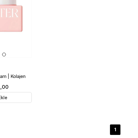
am | Kolajen
0,00
Ekle
1