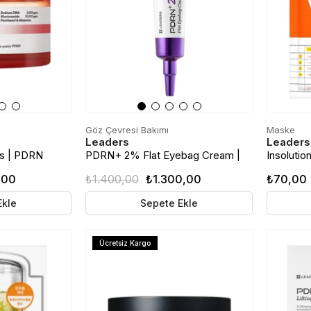
Göz Çevresi Bakımı
Maske
Leaders
Leaders
s | PDRN
PDRN+ 2% Flat Eyebag Cream |
Insolution
irici Tonikli
PDRN (Somon DNA) Göz Altı
Mask | Y
,00
₺1.400,00
₺1.300,00
₺70,00
Kremi | 20ml
Sıkılaştır
Ekle
Sepete Ekle
Ücretsiz Kargo