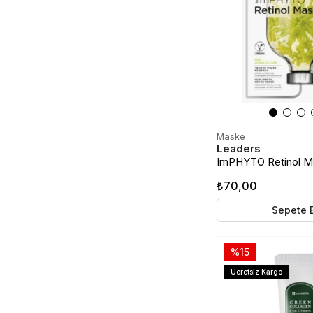
Maske
Leaders
ImPHYTO Retinol Ma
İçerikli Kağıt Maske
₺70,00
Sepete 
%15
Ücretsiz Kargo