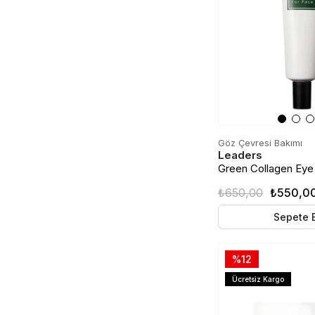
Göz Çevresi Bakımı
Leaders
Green Collagen Eye
Nemlendirici Göz Çe
₺650,00
₺550,0
30ml
Sepete 
%12
Ücretsiz Kargo