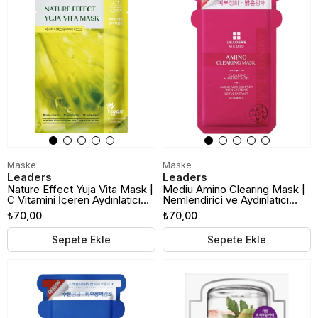
Maske
Maske
Leaders
Leaders
Nature Effect Yuja Vita Mask |
Mediu Amino Clearing Mask |
C Vitamini İçeren Aydınlatıcı
Nemlendirici ve Aydınlatıcı
Kağıt Maske
Kağıt Maske
₺70,00
₺70,00
Sepete Ekle
Sepete Ekle