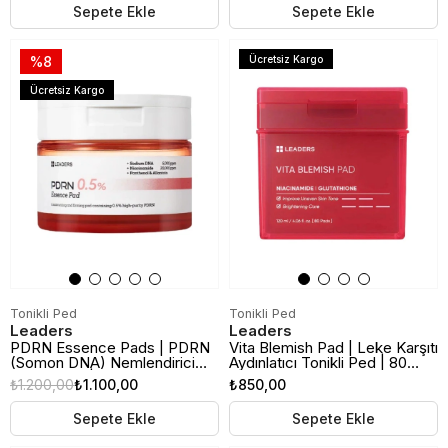
Sepete Ekle
Sepete Ekle
%8
Ücretsiz Kargo
Ücretsiz Kargo
Tonikli Ped
Tonikli Ped
Leaders
Leaders
PDRN Essence Pads | PDRN
Vita Blemish Pad | Leke Karşıtı
(Somon DNA) Nemlendirici
Aydınlatıcı Tonikli Ped | 80
Tonikli Ped | 70 Adet
Adet
₺1.200,00
₺1.100,00
₺850,00
Sepete Ekle
Sepete Ekle