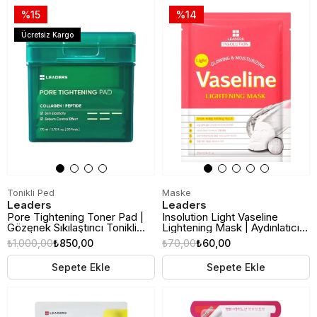
%15
%14
Ücretsiz Kargo
Tonikli Ped
Maske
Leaders
Leaders
Pore Tightening Toner Pad |
Insolution Light Vaseline
Gözenek Sıkılaştırıcı Tonikli
Lightening Mask | Aydınlatıcı
Ped | 50 Adet
Kağıt Maske
₺1.000,00
₺850,00
₺70,00
₺60,00
Sepete Ekle
Sepete Ekle