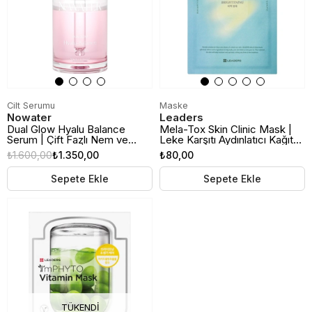
Cilt Serumu
Maske
Nowater
Leaders
Dual Glow Hyalu Balance
Mela-Tox Skin Clinic Mask |
Serum | Çift Fazlı Nem ve
Leke Karşıtı Aydınlatıcı Kağıt
Denge Serumu | 30ml
Maske
₺1.600,00
₺1.350,00
₺80,00
Sepete Ekle
Sepete Ekle
TÜKENDI