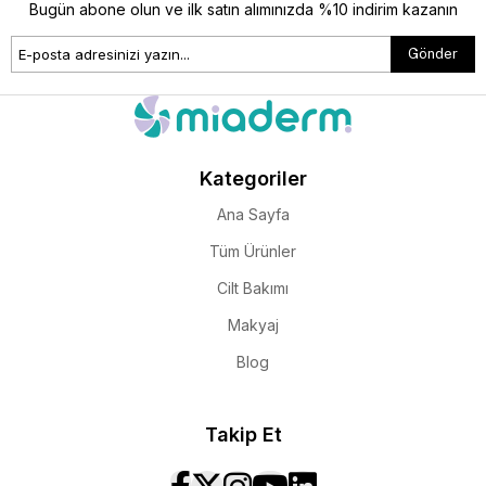
Bugün abone olun ve ilk satın alımınızda %10 indirim kazanın
Gönder
Cilt Bakımı Sırası Nasıl Olmalı?
Doğru cilt bakımı sırası, ürünlerden maksimum verim almanızı
sağlar.
Kategoriler
Ana Sayfa
Temel Cilt Bakımı Aşamaları
Tüm Ürünler
Yüz temizleme
Cilt Bakımı
Makyaj
Tonik
Blog
Serum
Göz kremi
Takip Et
Yüz kremi
Güneş kremi (gündüz)