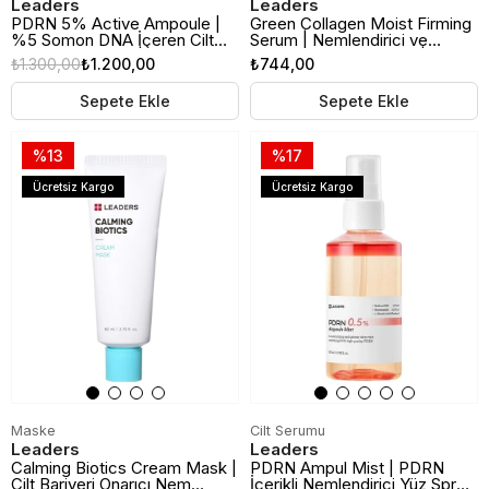
Leaders
Leaders
PDRN 5% Active Ampoule |
Green Collagen Moist Firming
%5 Somon DNA İçeren Cilt
Serum | Nemlendirici ve
Yenileyici Serum | 30ml
Sıkılaştırıcı Cilt Serumu | 30ml
₺1.300,00
₺1.200,00
₺744,00
Sepete Ekle
Sepete Ekle
%13
%17
Ücretsiz Kargo
Ücretsiz Kargo
Maske
Cilt Serumu
Leaders
Leaders
Calming Biotics Cream Mask |
PDRN Ampul Mist | PDRN
Cilt Bariyeri Onarıcı Nem
İçerikli Nemlendirici Yüz Spreyi