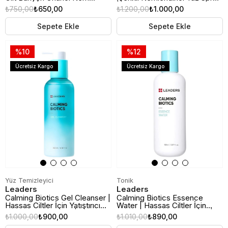
Maskesi | 80ml
| 100ml
₺750,00
₺650,00
₺1.200,00
₺1.000,00
Sepete Ekle
Sepete Ekle
%10
%12
Ücretsiz Kargo
Ücretsiz Kargo
Yüz Temizleyici
Tonik
Leaders
Leaders
Calming Biotics Gel Cleanser |
Calming Biotics Essence
Hassas Ciltler İçin Yatıştırıcı
Water | Hassas Ciltler İçin
Yüz Temizleme Jeli | 200ml
Yatıştırıcı Tonik & Essence |
₺1.000,00
₺900,00
₺1.010,00
₺890,00
150ml