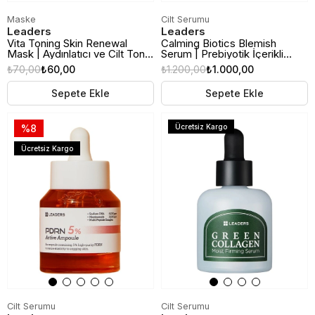
Maske
Cilt Serumu
Leaders
Leaders
Vita Toning Skin Renewal
Calming Biotics Blemish
Mask | Aydınlatıcı ve Cilt Tonu
Serum | Prebiyotik İçerikli
Eşitleyici Kağıt Maske
Akne ve Leke Karşıtı
₺70,00
₺60,00
₺1.200,00
₺1.000,00
Aydınlatıcı Serum | 30ml
Sepete Ekle
Sepete Ekle
%8
Ücretsiz Kargo
Ücretsiz Kargo
Cilt Serumu
Cilt Serumu