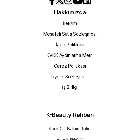
Hakkımızda
İletişim
Bu sıralama, Kore cilt bakımı rutinlerinin de temelini oluşturur.
Mesafeli Satış Sözleşmesi
İade Politikası
Kore Cilt Bakımı Nedir ve Neden Bu
KVKK Aydınlatma Metni
Kadar Etkili?
Çerez Politikası
Kore cilt bakımı, cildi katman katman besleyen ve uzun vadeli
Üyelik Sözleşmesi
sağlığı hedefleyen bir bakım yaklaşımıdır.
İş Birliği
Kore Cilt Bakımının Farkı
K-Beauty Rehberi
Hafif ama etkili içerikler
Katmanlı bakım sistemi
Kore Cilt Bakım Rutini
PDRN Nedir?