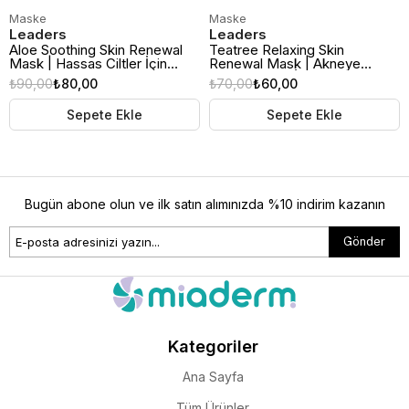
Maske
Maske
Leaders
Leaders
Aloe Soothing Skin Renewal
Teatree Relaxing Skin
Mask | Hassas Ciltler İçin
Renewal Mask | Akneye
Yatıştırıcı Kağıt Maske
Eğilimli Ciltler İçin Çay Ağacı
₺90,00
₺80,00
₺70,00
₺60,00
Özlü Rahatlatıcı Kağıt Maske
Sepete Ekle
Sepete Ekle
Bugün abone olun ve ilk satın alımınızda %10 indirim kazanın
Gönder
Kategoriler
Ana Sayfa
Tüm Ürünler