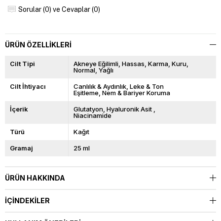
Sorular (0) ve Cevaplar (0)
ÜRÜN ÖZELLIKLERI
Cilt Tipi
Akneye Eğilimli
Hassas
Karma
Kuru
Normal
Yağlı
Cilt İhtiyacı
Canlılık & Aydınlık
Leke & Ton
Eşitleme
Nem & Bariyer Koruma
İçerik
Glutatyon
Hyaluronik Asit
Niacinamide
Türü
Kağıt
Gramaj
25 ml
ÜRÜN HAKKINDA
İÇINDEKILER