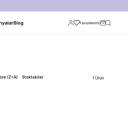
yalar
Blog
Favorilerim
0
öre (Z<A)
Stoktakiler
1 Ürün