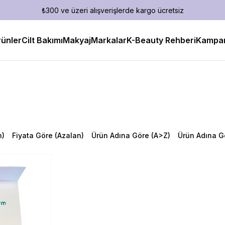
₺300 ve üzeri alışverişlerde kargo ücretsiz
ünler
Cilt Bakımı
Makyaj
Markalar
K-Beauty Rehberi
Kampan
n)
Fiyata Göre (Azalan)
Ürün Adına Göre (A>Z)
Ürün Adına G