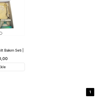
t Bakım Seti |
m Rutini
0,00
Ekle
1