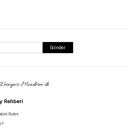
Gönder
y Rehberi
akım Rutini
r?