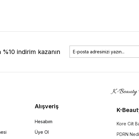
a %10 indirim kazanın
Alışveriş
K-Beaut
Hesabım
Kore Cilt B
mesi
Üye Ol
PDRN Nedi