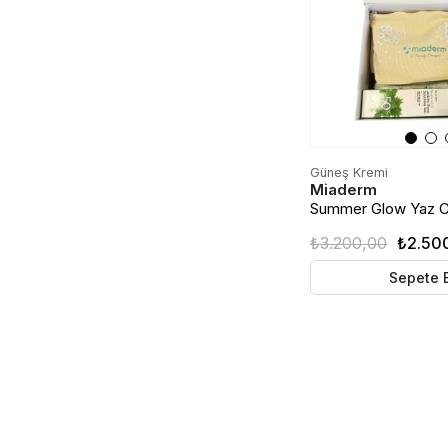
Güneş Kremi
Miaderm
Summer Glow Yaz Cil
Güneş Koruma & Ne
₺3.200,00
₺2.50
Sepete 