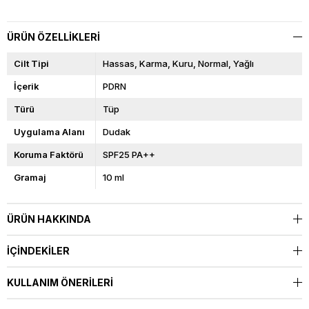
ÜRÜN ÖZELLIKLERI
Cilt Tipi
Hassas
Karma
Kuru
Normal
Yağlı
İçerik
PDRN
Türü
Tüp
Uygulama Alanı
Dudak
Koruma Faktörü
SPF25 PA++
Gramaj
10 ml
ÜRÜN HAKKINDA
İÇINDEKILER
KULLANIM ÖNERILERI