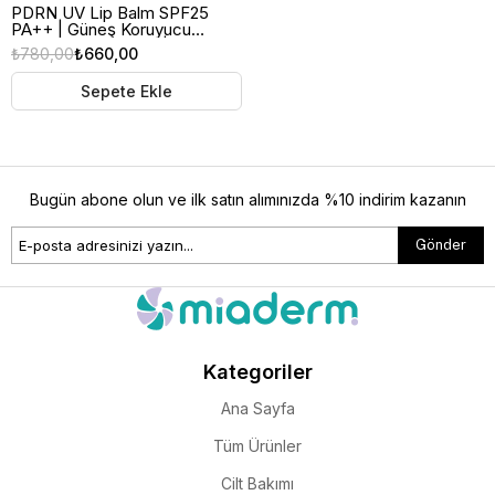
PDRN UV Lip Balm SPF25
PA++ | Güneş Koruyucu
Dudak Nemlendirici | Original
₺780,00
₺660,00
Sepete Ekle
Bugün abone olun ve ilk satın alımınızda %10 indirim kazanın
Gönder
Kategoriler
Ana Sayfa
Tüm Ürünler
Cilt Bakımı