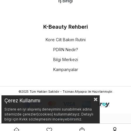
İş Birliği
K-Beauty Rehberi
Kore Cilt Bakım Rutini
PDRN Nedir?
Bilgi Merkezi
Kampanyalar
©2025 Tüm Hakları Saklıdır - Ticimax Altyapısı ile Hazırlanmıştır.
Çerez Kullanımı
Sizlere en iyi alışveriş deneyimini sunabilmek adına
sitemizde çerezler(cookies) kullanmaktayız. Detaylı
bilgi için Kvkk sözleşmesini inceleyebilirsiniz.