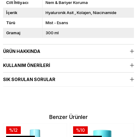
Cilt İhtiyacı
Nem & Bariyer Koruma
İçerik
Hyaluronik Asit
Kolajen
Niacinamide
Türü
Mist - Esans
Gramaj
300 ml
ÜRÜN HAKKINDA
KULLANIM ÖNERILERI
SIK SORULAN SORULAR
Benzer Ürünler
%12
%10