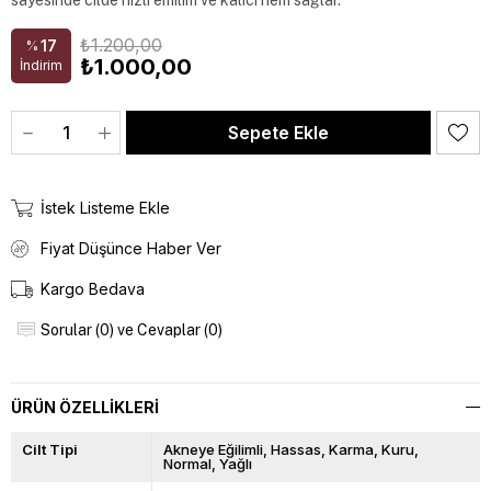
sayesinde cilde hızlı emilim ve kalıcı nem sağlar.
₺1.200,00
17
%
₺1.000,00
İndirim
İstek Listeme Ekle
Fiyat Düşünce Haber Ver
Kargo Bedava
Sorular (0) ve Cevaplar (0)
ÜRÜN ÖZELLIKLERI
Cilt Tipi
Akneye Eğilimli
Hassas
Karma
Kuru
Normal
Yağlı