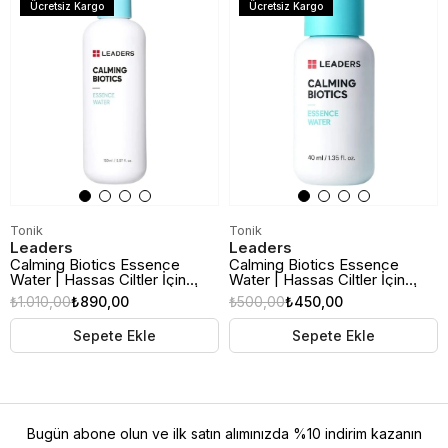
Ücretsiz Kargo
Ücretsiz Kargo
Tonik
Tonik
Leaders
Leaders
Calming Biotics Essence
Calming Biotics Essence
Water | Hassas Ciltler İçin
Water | Hassas Ciltler İçin
Yatıştırıcı Tonik & Essence |
Yatıştırıcı Tonik & Essence |
₺1.010,00
₺890,00
₺500,00
₺450,00
150ml
40ml
Sepete Ekle
Sepete Ekle
Bugün abone olun ve ilk satın alımınızda %10 indirim kazanın