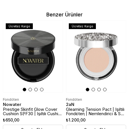
Benzer Ürünler
Ücretsiz Kargo
Ücretsiz Kargo
Fondöten
Fondöten
Nowater
2aN
Prestige Skinfit Glow Cover
Gleaming Tension Pact | Işıltılı
Cushion SPF30 | Işıltılı Cushion
Fondöten | Nemlendirici & SPF
Fondöten | 02 Naturel Bej
Korumalı | 21 Light Beige
₺650,00
₺1.200,00