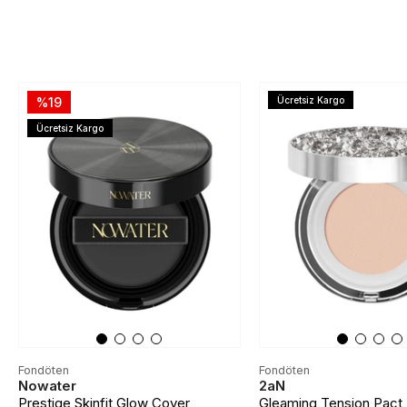
%19
Ücretsiz Kargo
Ücretsiz Kargo
Fondöten
Fondöten
Nowater
2aN
Prestige Skinfit Glow Cover
Gleaming Tension Pact | I