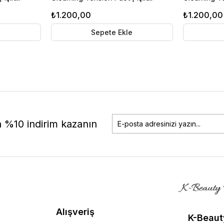
i & SPF
Fondöten | Nemlendirici & SPF
Fondöten | 
₺1.200,00
₺1.200,00
e
Korumalı | 23 Natural Beige
Korumalı | 
e
Sepete Ekle
a %10 indirim kazanın
Alışveriş
K-Beaut