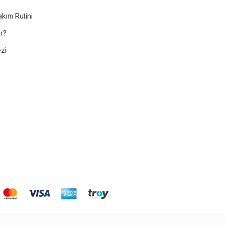
akım Rutini
r?
ezi