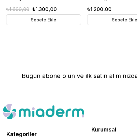
Cushion SPF30 | Işıltılı Cushion
Fondöten | Nemlendiric
₺1.600,00
₺1.300,00
₺1.200,00
Fondöten | 01 Ivory Bej
Korumalı | 21 Light Beig
Sepete Ekle
Sepete Ekl
Bugün abone olun ve ilk satın alımınızd
Kurumsal
Kategoriler