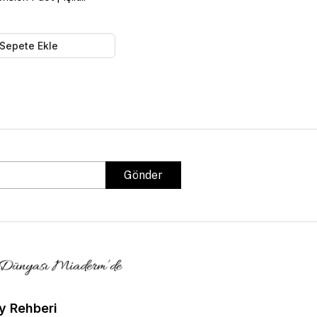
Nemlendirici & SPF
25 Sand Beige
Sepete Ekle
Gönder
y Rehberi