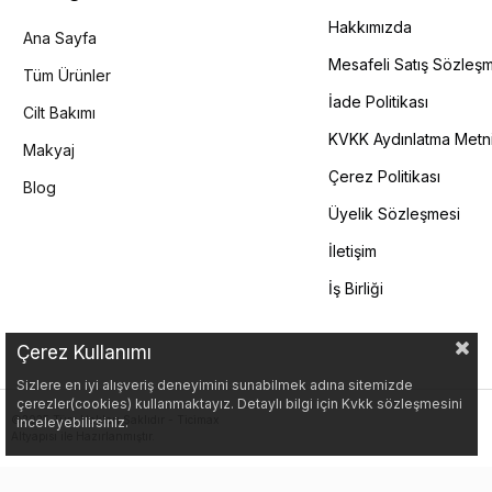
Hakkımızda
Ana Sayfa
Mesafeli Satış Sözleş
Tüm Ürünler
İade Politikası
Cilt Bakımı
KVKK Aydınlatma Metn
Makyaj
Çerez Politikası
Blog
Üyelik Sözleşmesi
İletişim
İş Birliği
Çerez Kullanımı
Sizlere en iyi alışveriş deneyimini sunabilmek adına sitemizde
çerezler(cookies) kullanmaktayız. Detaylı bilgi için Kvkk sözleşmesini
©2025 Tüm Hakları Saklıdır - Ticimax
inceleyebilirsiniz.
Altyapısı ile Hazırlanmıştır.