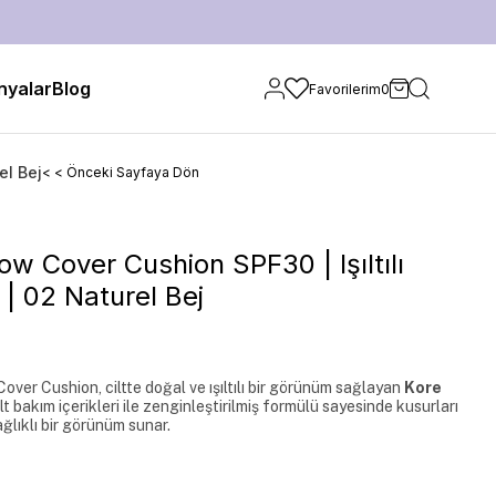
yalar
Blog
Favorilerim
0
el Bej
< < Önceki Sayfaya Dön
low Cover Cushion SPF30 | Işıltılı
| 02 Naturel Bej
ver Cushion, ciltte doğal ve ışıltılı bir görünüm sağlayan 
Kore 
lt bakım içerikleri ile zenginleştirilmiş formülü sayesinde kusurları 
ağlıklı bir görünüm sunar.