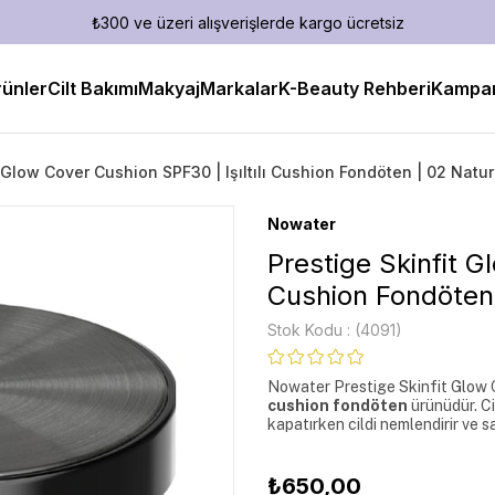
₺300 ve üzeri alışverişlerde kargo ücretsiz
ünler
Cilt Bakımı
Makyaj
Markalar
K-Beauty Rehberi
Kampan
t Glow Cover Cushion SPF30 | Işıltılı Cushion Fondöten | 02 Natur
Nowater
Prestige Skinfit G
Cushion Fondöten 
Stok Kodu
(4091)
Nowater Prestige Skinfit Glow Co
cushion fondöten
 ürünüdür. Ci
kapatırken cildi nemlendirir ve s
₺650,00