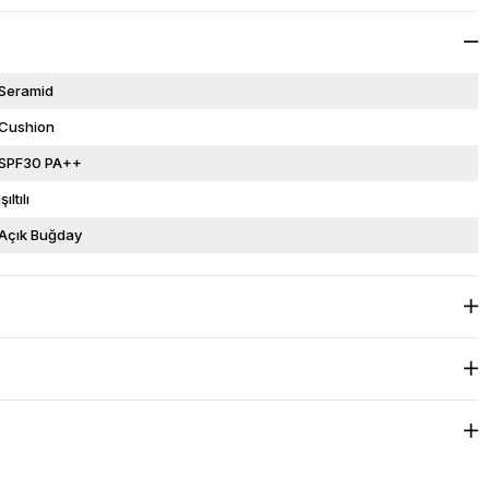
Seramid
Cushion
SPF30 PA++
Işıltılı
Açık Buğday