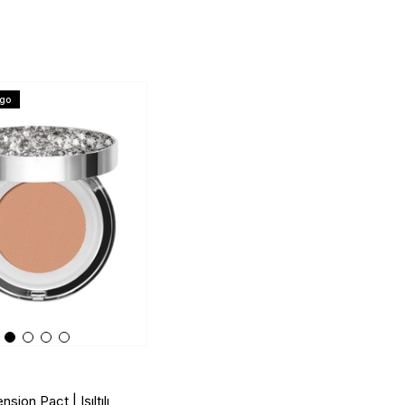
rgo
sion Pact | Işıltılı