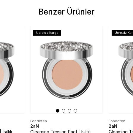
Benzer Ürünler
Ücretsiz Kargo
Ücretsiz Ka
Fondöten
Fondöten
2aN
2aN
şıltılı
Gleaming Tension Pact | Işıltılı
Gleaming Ten