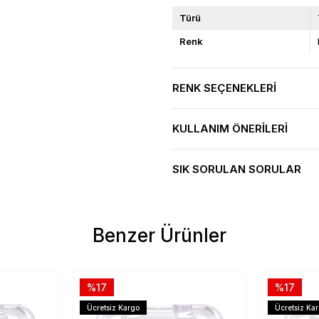
Türü
Renk
RENK SEÇENEKLERI
KULLANIM ÖNERILERI
SIK SORULAN SORULAR
Benzer Ürünler
%17
%17
Ücretsiz Kargo
Ücretsiz Ka