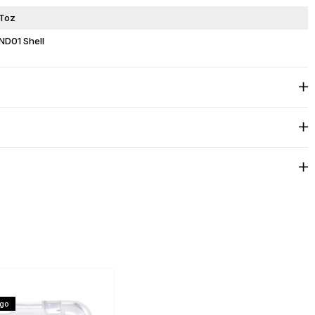
Toz
ND01 Shell
rgo