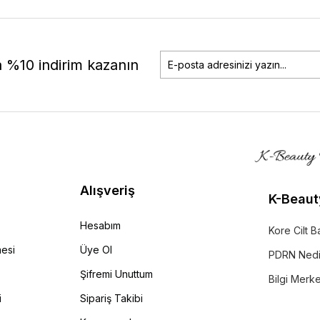
a %10 indirim kazanın
Alışveriş
K-Beaut
Hesabım
Kore Cilt B
mesi
Üye Ol
PDRN Nedi
Şifremi Unuttum
Bilgi Merk
i
Sipariş Takibi