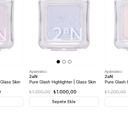
Aydınlatıcı
Aydınlatıcı
2aN
2aN
 Glass Skin
Pure Glash Highlighter | Glass Skin
Pure Glash H
ilight
Toz Aydınlatıcı | BL01 Wave
Toz Aydınlat
0
₺1.200,00
₺1.000,00
₺1.200,00
e
Sepete Ekle