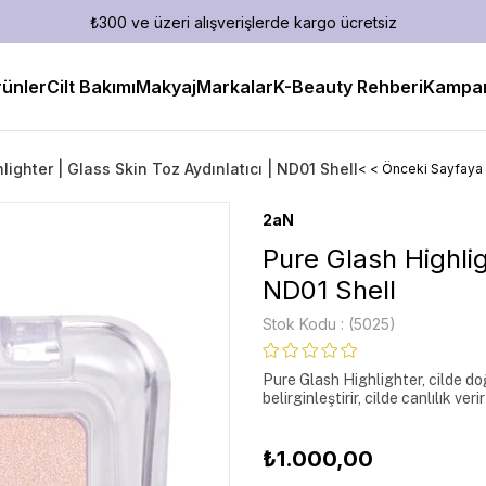
₺300 ve üzeri alışverişlerde kargo ücretsiz
ünler
Cilt Bakımı
Makyaj
Markalar
K-Beauty Rehberi
Kampan
lighter | Glass Skin Toz Aydınlatıcı | ND01 Shell
< < Önceki Sayfaya
2aN
Pure Glash Highlig
ND01 Shell
Stok Kodu
(5025)
Pure Glash Highlighter, cilde doğa
belirginleştirir, cilde canlılık verir
₺1.000,00