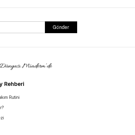
Gönder
y Rehberi
akım Rutini
r?
ezi