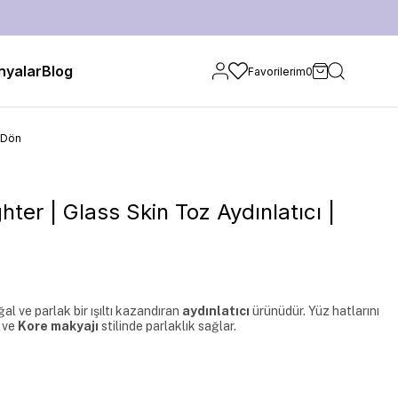
yalar
Blog
Favorilerim
0
 Dön
hter | Glass Skin Toz Aydınlatıcı |
l ve parlak bir ışıltı kazandıran 
aydınlatıcı
 ürünüdür. Yüz hatlarını 
 ve 
Kore makyajı
 stilinde parlaklık sağlar.