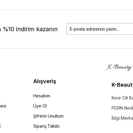
a %10 indirim kazanın
Alışveriş
K-Beaut
Hesabım
Kore Cilt B
mesi
Üye Ol
PDRN Nedi
Şifremi Unuttum
Bilgi Merk
i
Sipariş Takibi