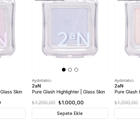
Aydınlatıcı
Aydınlatıcı
2aN
2aN
 Glass Skin
Pure Glash Highlighter | Glass Skin
Pure Glash H
ilight
Toz Aydınlatıcı | BL01 Wave
Toz Aydınlat
0
₺1.200,00
₺1.000,00
₺1.200,00
e
Sepete Ekle