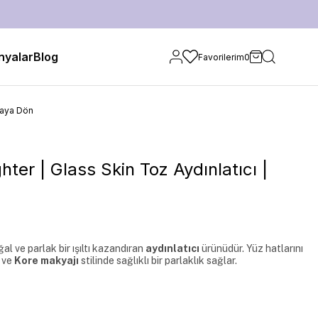
yalar
Blog
Favorilerim
0
faya Dön
hter | Glass Skin Toz Aydınlatıcı |
l ve parlak bir ışıltı kazandıran 
aydınlatıcı
 ürünüdür. Yüz hatlarını 
 ve 
Kore makyajı
 stilinde sağlıklı bir parlaklık sağlar.