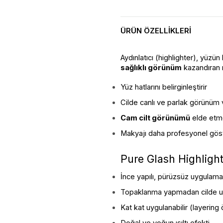
ÜRÜN ÖZELLIKLERI
Aydınlatıcı (highlighter), yüzün 
sağlıklı görünüm
 kazandıran
Yüz hatlarını belirginleştirir
Cilde canlı ve parlak görünüm 
Cam cilt görünümü
 elde etm
Makyajı daha profesyonel göst
Pure Glash Highlighte
İnce yapılı, pürüzsüz uygulama
Topaklanma yapmadan cilde u
Kat kat uygulanabilir (layering ö
Doğal ve yoğun ışıltı efekti