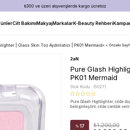
₺300 ve üzeri alışverişlerde kargo ücretsiz
ünler
Cilt Bakımı
Makyaj
Markalar
K-Beauty Rehberi
Kampan
lighter | Glass Skin Toz Aydınlatıcı | PK01 Mermaid
< < Önceki Say
2aN
Pure Glash Highlig
PK01 Mermaid
Stok Kodu
(5027)
Pure Glash Highlighter, cilde doğa
belirginleştirir, cilde canlılık verir
₺1.200,00
17
%