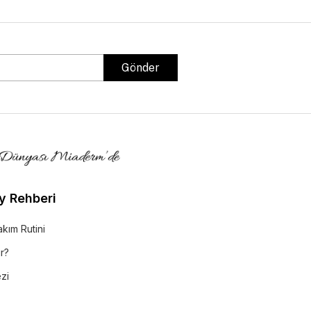
Gönder
y Rehberi
akım Rutini
r?
ezi