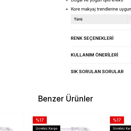
Kore makyaj trendlerine uygun 
Türü
RENK SEÇENEKLERI
KULLANIM ÖNERILERI
SIK SORULAN SORULAR
Benzer Ürünler
%17
%17
Ücretsiz Kargo
Ücretsiz Ka